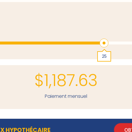
25
$
1,187.63
Paiement mensuel
UX HYPOTHÉCAIRE
OB