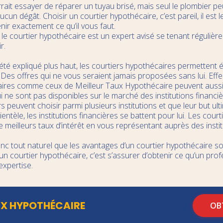
ait essayer de réparer un tuyau brisé, mais seul le plombier p
cun dégât. Choisir un courtier hypothécaire, c’est pareil, il est 
nir exactement ce qu’il vous faut.
e courtier hypothécaire est un expert avisé se tenant régulièr
r.
 été expliqué plus haut, les courtiers hypothécaires permettent 
 Des offres qui ne vous seraient jamais proposées sans lui. Effe
aires comme ceux de Meilleur Taux Hypothécaire peuvent aussi
i ne sont pas disponibles sur le marché des institutions financiè
s peuvent choisir parmi plusieurs institutions et que leur but ulti
lientèle, les institutions financières se battent pour lui. Les cou
 meilleurs taux d’intérêt en vous représentant auprès des instit
donc tout naturel que les avantages d’un courtier hypothécaire so
 un courtier hypothécaire, c’est s’assurer d’obtenir ce qu’un pro
expertise.
UX HYPOTHÉCAIRE
OB