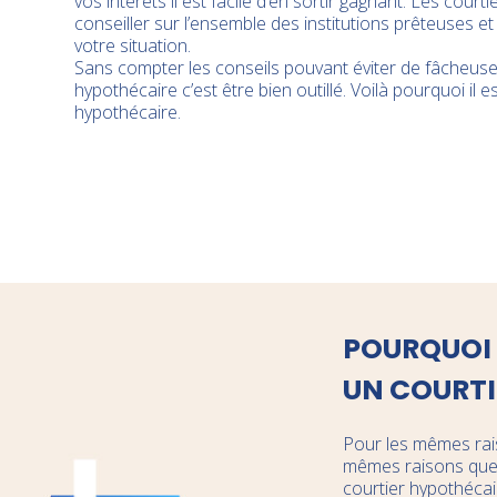
vos intérêts il est facile d’en sortir gagnant. Les cou
conseiller sur l’ensemble des institutions prêteuses et
votre situation.
Sans compter les conseils pouvant éviter de fâcheuses 
hypothécaire c’est être bien outillé. Voilà pourquoi il 
hypothécaire.
POURQUOI 
UN COURTI
Pour les mêmes rais
mêmes raisons que c
courtier hypothéca